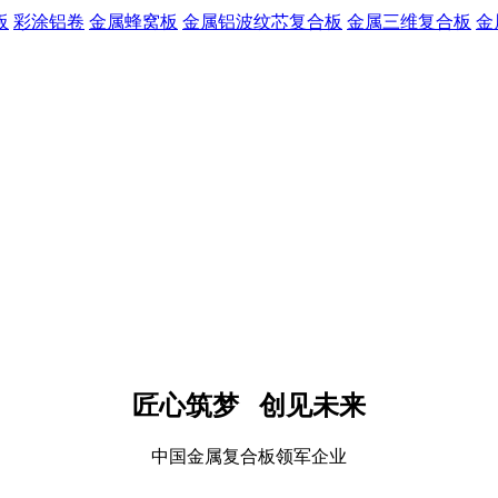
板
彩涂铝卷
金属蜂窝板
金属铝波纹芯复合板
金属三维复合板
金
匠心筑梦 创见未来
中国金属复合板领军企业