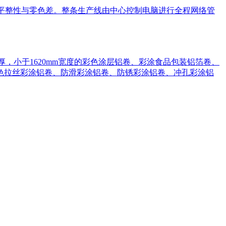
超平整性与零色差。整条生产线由中心控制电脑进行全程网络管
种铝厚，小于1620mm宽度的彩色涂层铝卷、彩涂食品包装铝箔卷、
色拉丝彩涂铝卷、防滑彩涂铝卷、防锈彩涂铝卷、冲孔彩涂铝