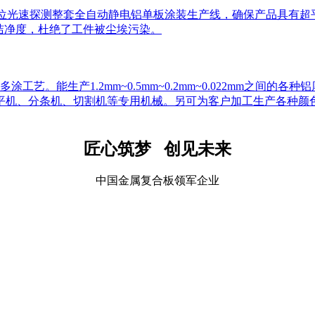
全方位光速探测整套全自动静电铝单板涂装生产线，确保产品具有
L的洁净度，杜绝了工件被尘埃污染。
。能生产1.2mm~0.5mm~0.2mm~0.022mm之间的各
平机、分条机、切割机等专用机械。另可为客户加工生产各种颜
匠心筑梦 创见未来
中国金属复合板领军企业