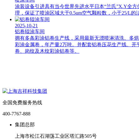
涂装设备引进具有当今世界先进水平日本“兰氏”X.Y
理，保证了喷涂区域大于0.5um空气颗粒数，小于25/
2025-10-21
铝卷辊涂车间
拥有多条彩涂铝卷生产线，采用最新无漂喷淋清洗、多烘多涂工艺
彩涂金属卷，年产量2万吨。并配套铝卷压花生产线、开
卷、岗纹及木纹彩涂铝卷等。
全国免费服务热线
400-7767-888
集团总部
上海市松江石湖荡工业区塔汇路505号