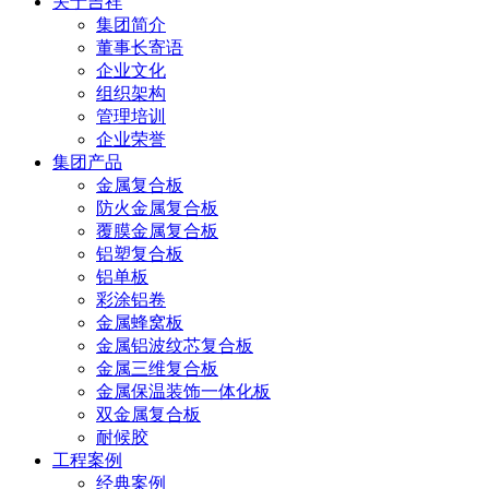
关于吉祥
集团简介
董事长寄语
企业文化
组织架构
管理培训
企业荣誉
集团产品
金属复合板
防火金属复合板
覆膜金属复合板
铝塑复合板
铝单板
彩涂铝卷
金属蜂窝板
金属铝波纹芯复合板
金属三维复合板
金属保温装饰一体化板
双金属复合板
耐候胶
工程案例
经典案例