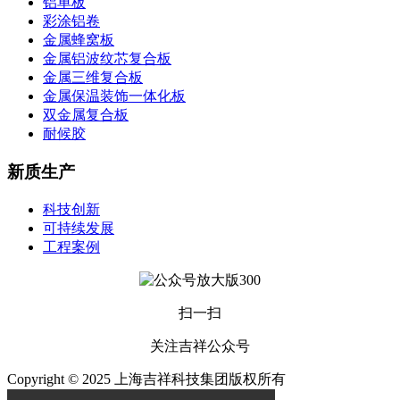
铝单板
彩涂铝卷
金属蜂窝板
金属铝波纹芯复合板
金属三维复合板
金属保温装饰一体化板
双金属复合板
耐候胶
新质生产
科技创新
可持续发展
工程案例
扫一扫
关注吉祥公众号
Copyright © 2025 上海吉祥科技集团版权所有